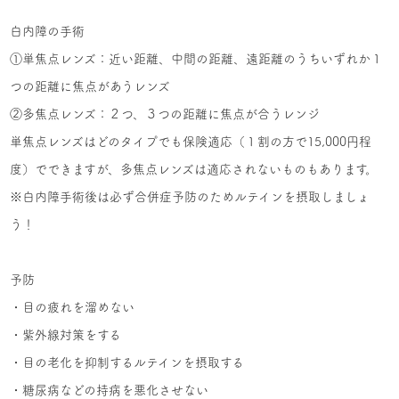
白内障の手術
①単焦点レンズ：近い距離、中間の距離、遠距離のうちいずれか１
つの距離に焦点があうレンズ
②多焦点レンズ：２つ、３つの距離に焦点が合うレンジ
単焦点レンズはどのタイプでも保険適応（１割の方で15,000円程
度）でできますが、多焦点レンズは適応されないものもあります。
※白内障手術後は必ず合併症予防のためルテインを摂取しましょ
う！
予防
・目の疲れを溜めない
・紫外線対策をする
・目の老化を抑制するルテインを摂取する
・糖尿病などの持病を悪化させない