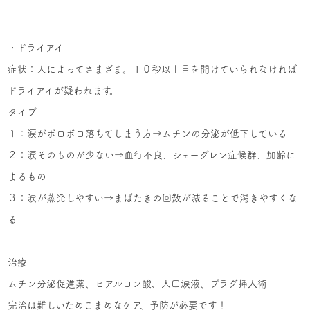
・ドライアイ
症状：人によってさまざま。１０秒以上目を開けていられなければ
ドライアイが疑われます。
タイプ
１：涙がボロボロ落ちてしまう方→ムチンの分泌が低下している
２：涙そのものが少ない→血行不良、シェーグレン症候群、加齢に
よるもの
３：涙が蒸発しやすい→まばたきの回数が減ることで渇きやすくな
る
治療
ムチン分泌促進薬、ヒアルロン酸、人口涙液、プラグ挿入術
完治は難しいためこまめなケア、予防が必要です！