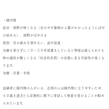
・緑内障
症状：視野が狭くなる（目のやや鼻側から霧がかかったようにぼや
け始める）、視野がぼやける
原因：目の疲れを溜めない、血行促進
治療を受けずに１０～３０年放置をしていると明暗は感じられても
物の識別が難しくなる「社会的失明」の状態に至る可能性が高くな
ります。
治療：目薬・手術
血縁者に緑内障の人がいる、近視の人は緑内障になりやすいため、
４０歳を過ぎたら定期的に眼下に受診して検査を受けることが勧め
られています。