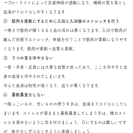
→ブルーライトによって交感神経が過敏になり、睡眠の質を落とし
血液がドロドロしやすくなります
②
筋肉を柔軟にするために入浴と入浴後のストレッチを行う
→寒さで筋肉が硬くなると血の流れは悪くなります。入浴で筋肉が
緩んだ状態でストレッチ、体操を行うことで筋肉が柔軟になりやす
くなります。筋肉が柔軟＝血管も柔軟。
③
３つの首を冷やさない
→首・手首・足首には大事な血管が走っており、ここを冷やすと全
身の血液も冷やされてしまいます。
冷えた血液は粘性が高くなり、巡りが悪くなります。
④
暴飲暴食をしない
→脂っこいもの、甘いものの摂りすぎは、血液をドロドロにしてし
まいます。ストレスが溜まると暴飲暴食してしまう方は、極力スト
レスを溜めないように気を付けましょう。０にするのは難しいです
が、毎日少しずつなくすように意識しましょう。